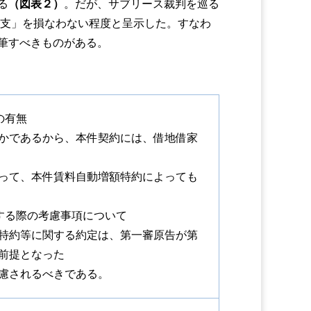
る
（図表２）
。だが、サブリース裁判を巡る
収支」を損なわない程度と呈示した。すなわ
筆すべきものがある。
の有無
かであるから、本件契約には、借地借家
って、本件賃料自動増額特約によっても
する際の考慮事項について
特約等に関する約定は、第一審原告が第
前提となった
慮されるべきである。