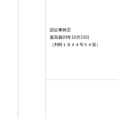
訴訟事例②
最高裁03年10月23日
（判時１８４４号５４頁）