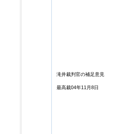
滝井裁判官の補足意見
最高裁04年11月8日