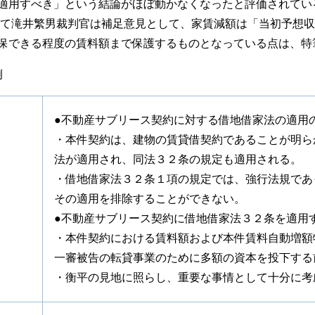
適用すべき」という結論がほぼ動かなくなったと評価されてい
おいて滝井繁男裁判官は補足意見として、家賃減額は「当初予想
保できる程度の賃料額まで保護するものとなっている点は、特
例
●不動産サブリース契約に対する借地借家法の適用
・本件契約は、建物の賃貸借契約であることが明ら
法が適用され、同法３２条の規定も適用される。
・借地借家法３２条１項の規定では、強行法規であ
その適用を排除することができない。
●不動産サブリース契約に借地借家法３２条を適用
・本件契約における賃料額および本件賃料自動増額
一審被告の転貸事業のために多額の資本を投下する
・衡平の見地に照らし、重要な事情として十分に考